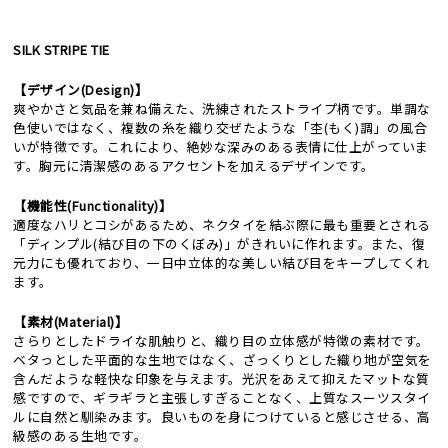
SILK STRIPE TIE
【デザイン(Design)】
爽やかさと気品を兼ね備えた、洗練されたストライプ柄です。単調な
色使いではなく、複数の糸を織り交ぜたような「杢(もく)調」の風合
いが特徴です。これにより、絶妙な深みのある表情に仕上がっていま
す。胸元に清潔感のあるアクセントを加えるデザインです。
【機能性(Functionality)】
適度なハリとコシがあるため、ネクタイを結ぶ際に最も重要とされる
「ディンプル(結び目の下のくぼみ)」がきれいに作れます。また、復
元力にも優れており、一日中立体的な美しい結び目をキープしてくれ
ます。
【素材(Material)】
さらりとしたドライな肌触りと、織り目の立体感が特徴の素材です。
ベタっとした平面的な生地ではなく、ざっくりとした織り地が空気を
含んだような軽快な印象を与えます。光沢をあえて抑えたマットな質
感ですので、ギラギラと主張しすぎることなく、上質なスーツスタイ
ルに自然と馴染みます。良いものを身につけていると感じさせる、高
級感のある生地です。