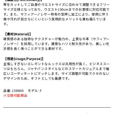
帯をカットしてご自身のウエストサイズに合わせて調整できるフリー
サイズ仕様となっており、ウエスト100cmまでのお客様に対応可能で
す。また、サフィアーノレザー特有の型押し加工により、使用に伴う
傷や汚れが目立ちにくいという実用的なメリットも兼ね備えていま
す。
【素材(Material)】
硬質感のある独特なテクスチャーが魅力の、上質な牛革（サフィアー
ノレザー）を採用しています。適度なハリと耐久性があり、美しい光
沢感を長く保つことができる素材です。
【用途(Usage/Purpose)】
主張しすぎないエレガントなルックスは汎用性が高く、ビジネススー
ツはもちろん、ジャケパンスタイルなどのスマートカジュアルまで幅
広いコーディネートにマッチします。サイズ調整が可能でクセのない
デザインのため、ギフトとしても最適です。
品番: 158600
モデル: F
※交換可能商品