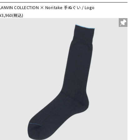
LANVIN COLLECTION × Noritake 手ぬぐい / Logo
¥3,960
(税込)