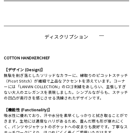
ディスクリプション
COTTON HANDKERCHIEF
【デザイン (Design)】
無駄を削ぎ落としたソリッドなカラーに、縁取りのピコットステッチ
（Picot Stitch）が繊細で上品なアクセントを添えています。コーナ
ーには「LANVIN COLLECTION」のロゴ刺繍をあしらい、主張しすぎ
ない大人のエレガンスを表現しました。シンプルながらも、ステッチ
の凹凸が奥行きを感じさせる洗練されたデザインです。
【機能性 (Functionality)】
吸水性に優れており、汗や水分を素早くしっかりと拭き取ることがで
きます。生地には適度なハリがあるため、畳んだ際も形が崩れにく
く、パンツやジャケットのポケットへの収まりも良好です。丁寧なス
テッチワークにより、ほつれにくく長くご愛用いただけます。