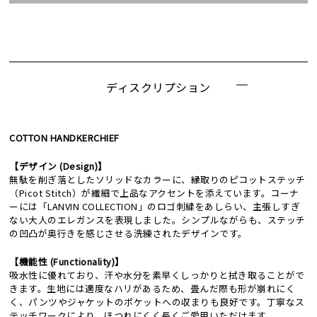
ディスクリプション
COTTON HANDKERCHIEF
【デザイン (Design)】
無駄を削ぎ落としたソリッドなカラーに、縁取りのピコットステッチ
（Picot Stitch）が繊細で上品なアクセントを添えています。コーナ
ーには「LANVIN COLLECTION」のロゴ刺繍をあしらい、主張しすぎ
ない大人のエレガンスを表現しました。シンプルながらも、ステッチ
の凹凸が奥行きを感じさせる洗練されたデザインです。
【機能性 (Functionality)】
吸水性に優れており、汗や水分を素早くしっかりと拭き取ることがで
きます。生地には適度なハリがあるため、畳んだ際も形が崩れにく
く、パンツやジャケットのポケットへの収まりも良好です。丁寧なス
テッチワークにより、ほつれにくく長くご愛用いただけます。